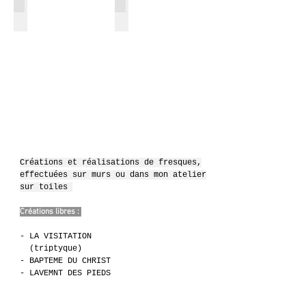
Annonciation
Nativité"
Créations et réalisations de fresques,
effectuées sur murs ou dans
mon atelier
sur toiles
Créations libres :
- LA VISITATION
(triptyque)
- BAPTEME DU CHRIST
- LAVEMNT DES PIEDS
- ANGES
- SAINT DENIS